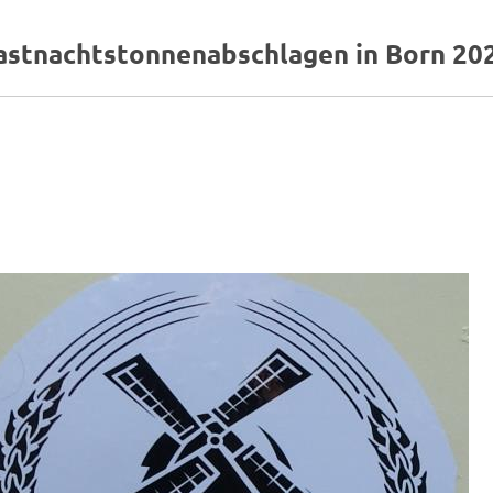
astnachtstonnenabschlagen in Born 20